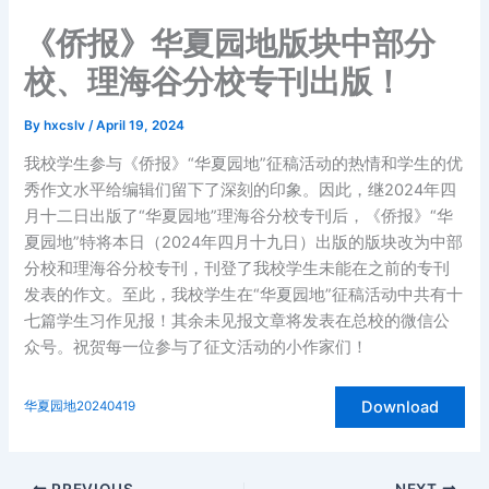
Skip
《侨报》华夏园地版块中部分
to
content
校、理海谷分校专刊出版！
By
hxcslv
/
April 19, 2024
我校学生参与《侨报》“华夏园地”征稿活动的热情和学生的优
秀作文水平给编辑们留下了深刻的印象。因此，继2024年四
月十二日出版了“华夏园地”理海谷分校专刊后，《侨报》“华
夏园地”特将本日（2024年四月十九日）出版的版块改为中部
分校和理海谷分校专刊，刊登了我校学生未能在之前的专刊
发表的作文。至此，我校学生在“华夏园地”征稿活动中共有十
七篇学生习作见报！其余未见报文章将发表在总校的微信公
众号。祝贺每一位参与了征文活动的小作家们！
Download
华夏园地20240419
PREVIOUS
NEXT